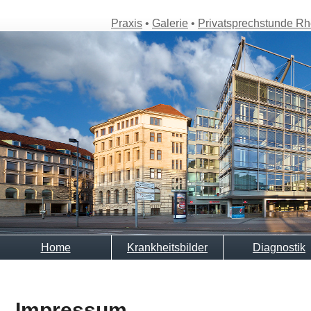
Praxis
•
Galerie
•
Privatsprechstunde R
Home
Krankheitsbilder
Diagnostik
Impressum